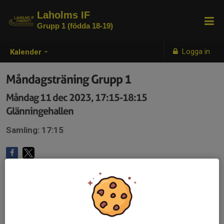
Laholms IF
Grupp 1 (födda 18-19)
Logga in
Kalender
Måndagsträning Grupp 1
Måndag 11 dec 2023, 17:15-18:15
Glänningehallen
Samling: 17:15