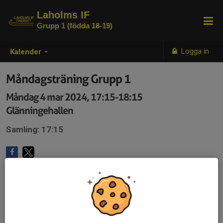
Laholms IF
Grupp 1 (födda 18-19)
Logga in
Kalender
Måndagsträning Grupp 1
Måndag 4 mar 2024, 17:15-18:15
Glänningehallen
Samling: 17:15