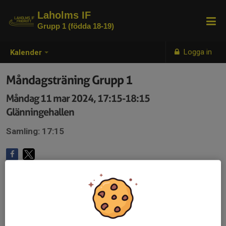
Laholms IF
Grupp 1 (födda 18-19)
Logga in
Kalender
Måndagsträning Grupp 1
Måndag 11 mar 2024, 17:15-18:15
Glänningehallen
Samling: 17:15