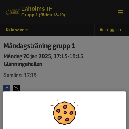
Laholms IF
Grupp 1 (födda 18-19)
Logga in
Kalender
Måndagsträning grupp 1
Måndag 20 jan 2025, 17:15-18:15
Glänningehallen
Samling: 17:15