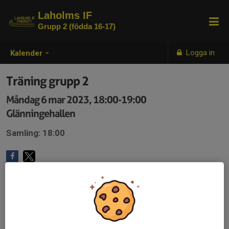
Laholms IF
Grupp 2 (födda 16-17)
Logga in
Kalender
Träning grupp 2
Måndag 6 mar 2023, 18:00-19:00
Glänningehallen
Samling: 18:00