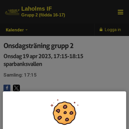
Laholms IF
Grupp 2 (födda 16-17)
Logga in
Kalender
Onsdagsträning grupp 2
Onsdag 19 apr 2023, 17:15-18:15
sparbanksvallen
Samling: 17:15