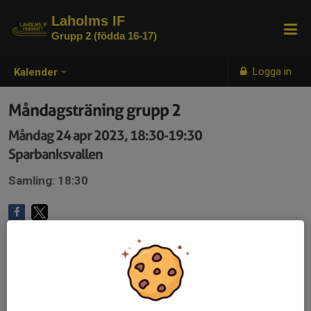
Laholms IF
Grupp 2 (födda 16-17)
Logga in
Kalender
Måndagsträning grupp 2
Måndag 24 apr 2023, 18:30-19:30
Sparbanksvallen
Samling: 18:30