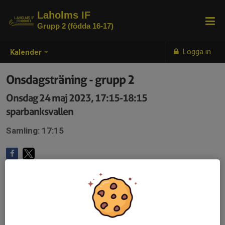
Laholms IF
Grupp 2 (födda 16-17)
Logga in
Kalender
Onsdagsträning - grupp 2
Onsdag 24 maj 2023, 17:15-18:15
sparbanksvallen
Samling: 17:15