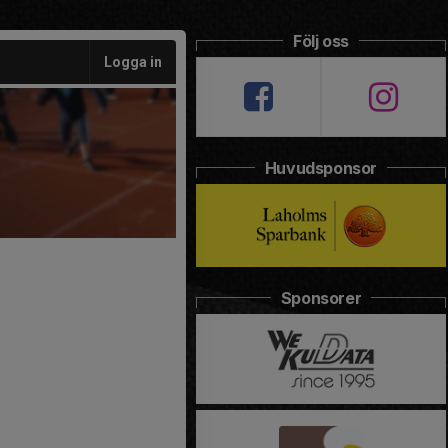
Följ oss
Logga in
Huvudsponsor
Sponsorer