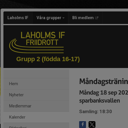
Laholms IF
Våra grupper
Bli medlem
Grupp 2 (födda 16-17)
Måndagsträning
Hem
Måndag 18 sep 202
Nyheter
sparbanksvallen
Medlemmar
Samling: 18:30
Kalender