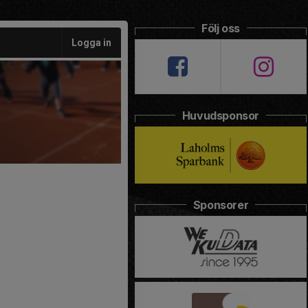
Följ oss
Logga in
Huvudsponsor
Sponsorer