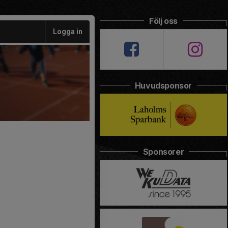
Följ oss
Logga in
Huvudsponsor
Sponsorer