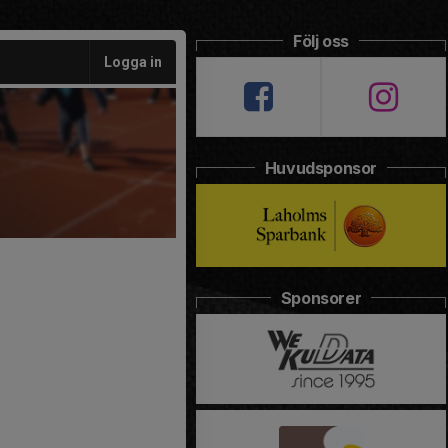
Följ oss
Logga in
Huvudsponsor
Sponsorer