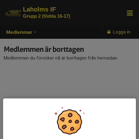
Laholms IF
Grupp 2 (födda 16-17)
Logga in
Medlemmar
Medlemmen är borttagen
Medlemmen du försöker nå är borttagen från hemsidan.