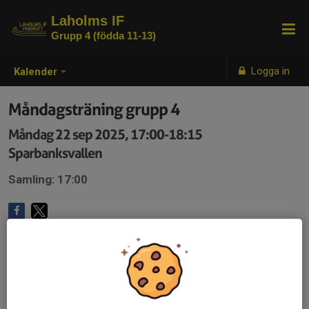
Laholms IF
Grupp 4 (födda 11-13)
Logga in
Kalender
Måndagsträning grupp 4
Måndag 22 sep 2025, 17:00-18:15
Sparbanksvallen
Samling: 17:00