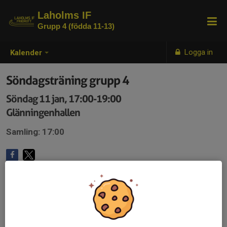
Laholms IF
Grupp 4 (födda 11-13)
Logga in
Kalender
Söndagsträning grupp 4
Söndag 11 jan, 17:00-19:00
Glänningenhallen
Samling: 17:00