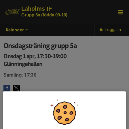
Laholms IF
Grupp 5a (födda 09-10)
Logga in
Kalender
Onsdagsträning grupp 5a
Onsdag 1 apr, 17:30-19:00
Glänningehallen
Samling: 17:30