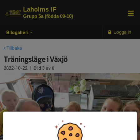
Laholms IF
Grupp 5a (födda 09-10)
Logga in
Bildgalleri
Tillbaka
Träningsläge i Växjö
2022-10-22
|
Bild
3
av 6