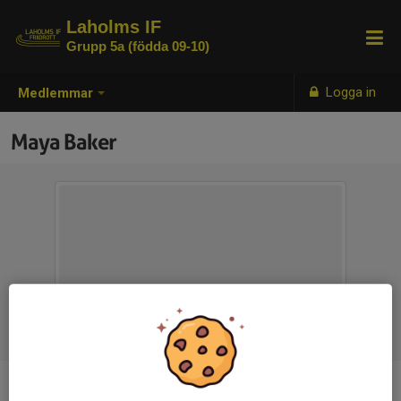
Laholms IF
Grupp 5a (födda 09-10)
Logga in
Medlemmar
Maya Baker
Ålder
17 år