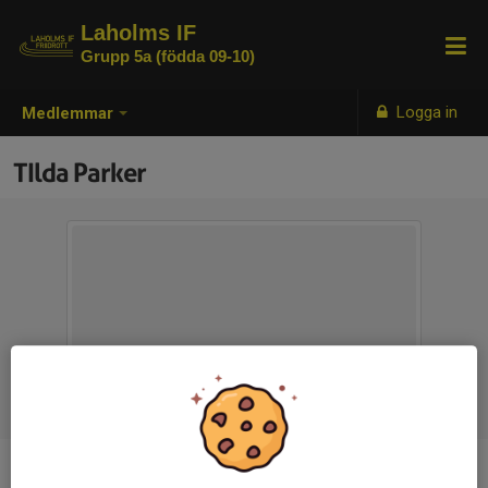
Laholms IF
Grupp 5a (födda 09-10)
Logga in
Medlemmar
TIlda Parker
Ålder
16 år