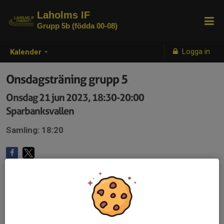
Laholms IF
Grupp 5b (födda 00-08)
Logga in
Kalender
Onsdagsträning grupp 5
Onsdag 21 jun 2023, 18:30-20:00
Sparbanksvallen
Samling: 18:20