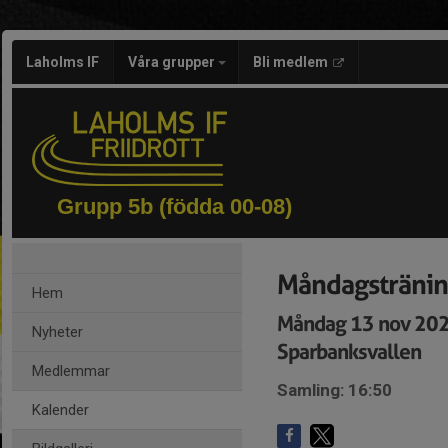
Laholms IF
Våra grupper
Bli medlem
Grupp 5b (födda 00-08)
Måndagstränin
Hem
Måndag 13 nov 202
Nyheter
Sparbanksvallen
Medlemmar
Samling: 16:50
Kalender