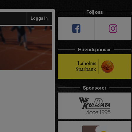
Följ oss
Logga in
Huvudsponsor
Sponsorer