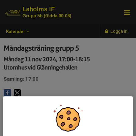
Laholms IF
Grupp 5b (födda 00-08)
Logga in
Kalender
Måndagsträning grupp 5
Måndag 11 nov 2024, 17:00-18:15
Utomhus vid Glänningehallen
Samling: 17:00