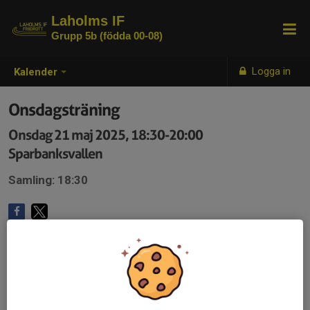
Laholms IF
Grupp 5b (födda 00-08)
Logga in
Kalender
Onsdagsträning
Onsdag 21 maj 2025, 18:30-20:00
Sparbanksvallen
Samling: 18:30