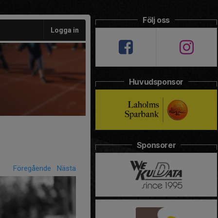
Följ oss
Logga in
Huvudsponsor
Sponsorer
Föregående
Nästa