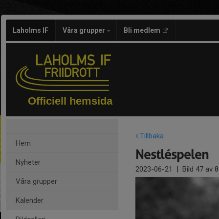
Laholms IF
Våra grupper
Bli medlem
Officiell hemsida
Tillbaka
Hem
Nestléspelen
Nyheter
2023-06-21
|
Bild
47
av 8
Våra grupper
Kalender