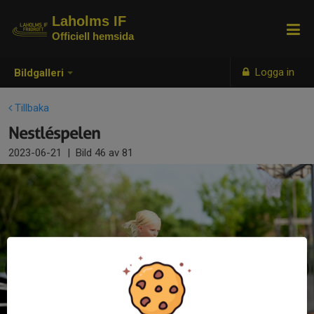
Laholms IF
Officiell hemsida
Logga in
Bildgalleri
Tillbaka
Nestléspelen
2023-06-21
|
Bild
46
av 81