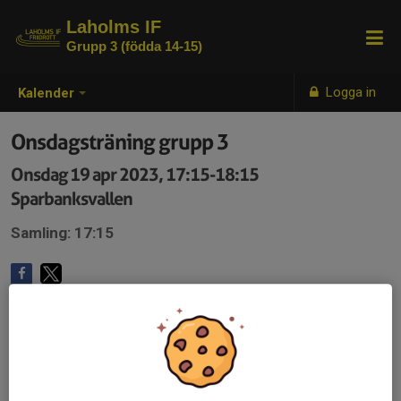
Laholms IF
Grupp 3 (födda 14-15)
Logga in
Kalender
Onsdagsträning grupp 3
Onsdag 19 apr 2023, 17:15-18:15
Sparbanksvallen
Samling: 17:15