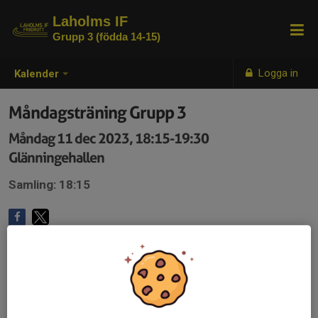
Laholms IF
Grupp 3 (födda 14-15)
Logga in
Kalender
Måndagsträning Grupp 3
Måndag 11 dec 2023, 18:15-19:30
Glänningehallen
Samling: 18:15