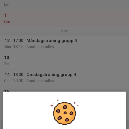
Lör
11
Sön
v.20
12
17:00
Måndagsträning grupp 4
18:15
Mån
Sparbanksvallen
13
Tis
14
18:30
Onsdagsträning grupp 4
20:00
Ons
Sparbanksvallen
15
Tor
16
Fre
17