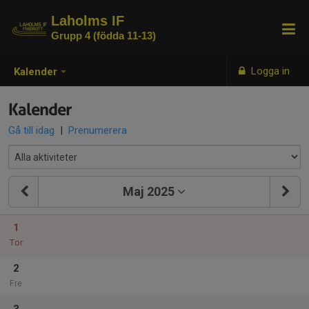
Laholms IF
Grupp 4 (födda 11-13)
Logga in
Kalender
Kalender
Gå till idag
|
Prenumerera
Maj 2025
1
Tor
2
Fre