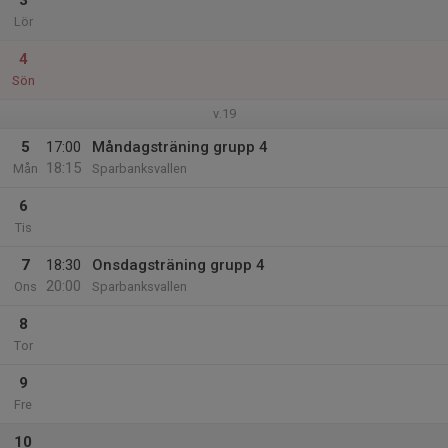
3
Lör
4
Sön
v.19
5
17:00
Måndagsträning grupp 4
18:15
Mån
Sparbanksvallen
6
Tis
7
18:30
Onsdagsträning grupp 4
20:00
Ons
Sparbanksvallen
8
Tor
9
Fre
10