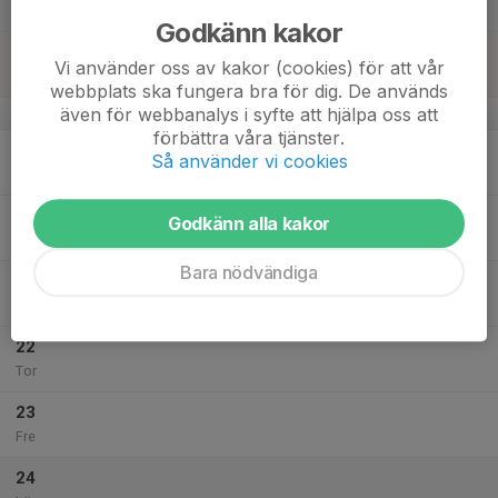
Lör
Godkänn kakor
18
Vi använder oss av kakor (cookies) för att vår
Sön
webbplats ska fungera bra för dig. De används
även för webbanalys i syfte att hjälpa oss att
v.21
förbättra våra tjänster.
19
17:00
Måndagsträning grupp 4
Så använder vi cookies
18:15
Mån
Sparbanksvallen
20
Godkänn alla kakor
Tis
Bara nödvändiga
21
18:30
Onsdagsträning grupp 4
20:00
Ons
Sparbanksvallen
22
Tor
23
Fre
24