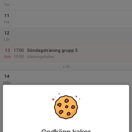
Tor
11
Fre
12
Lör
13
17:00
Söndagsträning grupp 5
19:00
Sön
Glänningehallen
v.16
14
Mån
15
Tis
16
18:00
Onsdagsträning
20:00
Ons
Sparbanksvallen
17
Godkänn kakor