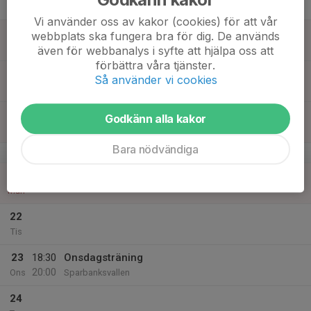
Tor
Vi använder oss av kakor (cookies) för att vår
18
webbplats ska fungera bra för dig. De används
Fre
även för webbanalys i syfte att hjälpa oss att
förbättra våra tjänster.
19
Så använder vi cookies
Lör
20
Godkänn alla kakor
Sön
Bara nödvändiga
v.17
21
Mån
22
Tis
23
18:30
Onsdagsträning
20:00
Ons
Sparbanksvallen
24