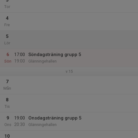
3
Tor
4
Fre
5
Lör
6
17:00
Söndagsträning grupp 5
19:00
Sön
Glänningehallen
v.15
7
Mån
8
Tis
9
19:00
Onsdagsträning grupp 5
20:30
Ons
Glänningehallen
10