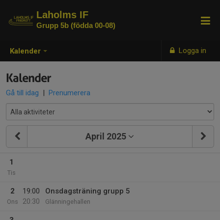
Laholms IF
Grupp 5b (födda 00-08)
Logga in
Kalender
Kalender
Gå till idag
|
Prenumerera
April 2025
1
Tis
2
19:00
Onsdagsträning grupp 5
20:30
Ons
Glänningehallen