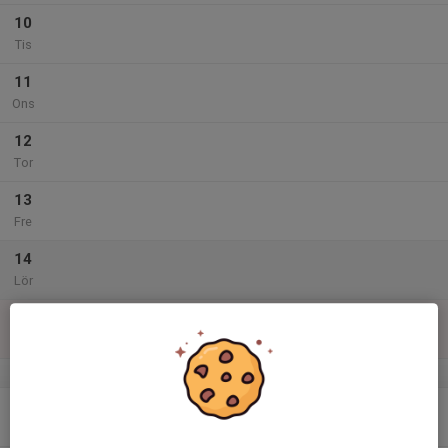
10
Tis
11
Ons
12
Tor
13
Fre
14
Lör
15
Sön
v.47
16
Mån