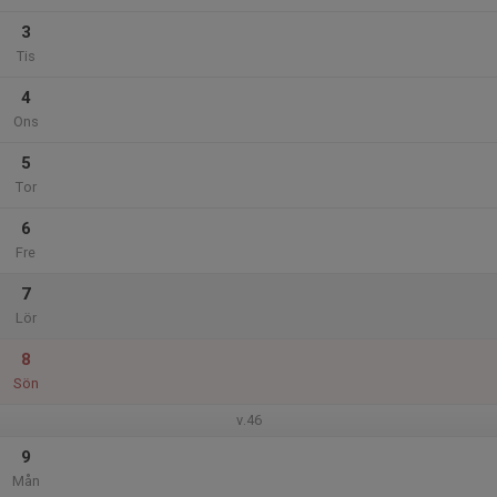
3
Tis
4
Ons
5
Tor
6
Fre
7
Lör
8
Sön
v.46
9
Mån