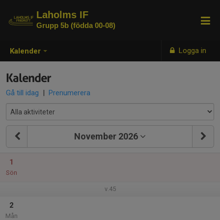
Laholms IF
Grupp 5b (födda 00-08)
Logga in
Kalender
Kalender
Gå till idag
|
Prenumerera
November 2026
1
Sön
v.45
2
Mån