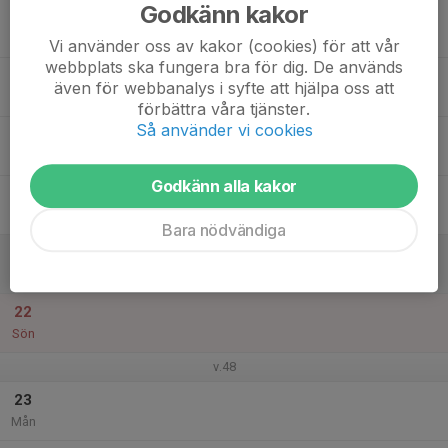
Godkänn kakor
17
Tis
Vi använder oss av kakor (cookies) för att vår
webbplats ska fungera bra för dig. De används
18
även för webbanalys i syfte att hjälpa oss att
Ons
förbättra våra tjänster.
Så använder vi cookies
19
Tor
Godkänn alla kakor
20
Fre
Bara nödvändiga
21
Lör
22
Sön
v.48
23
Mån