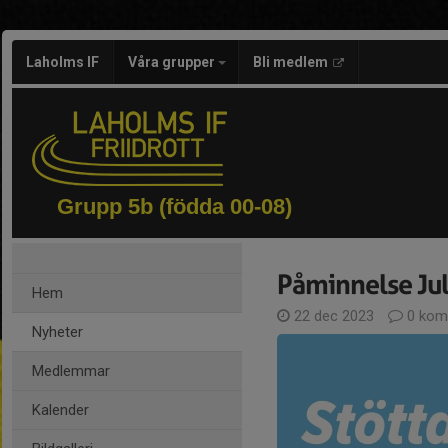
Laholms IF
Våra grupper
Bli medlem
Grupp 5b (födda 00-08)
Påminnelse Jul
Hem
22 dec 2023
0 kom
Nyheter
Medlemmar
Kalender