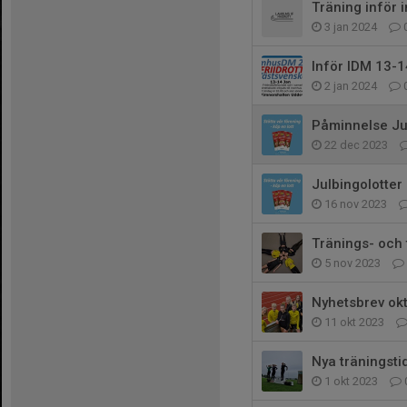
Träning inför 
3 jan 2024
Inför IDM 13-1
2 jan 2024
Påminnelse Ju
22 dec 2023
Julbingolotter
16 nov 2023
Tränings- och 
5 nov 2023
Nyhetsbrev ok
11 okt 2023
Nya träningsti
1 okt 2023