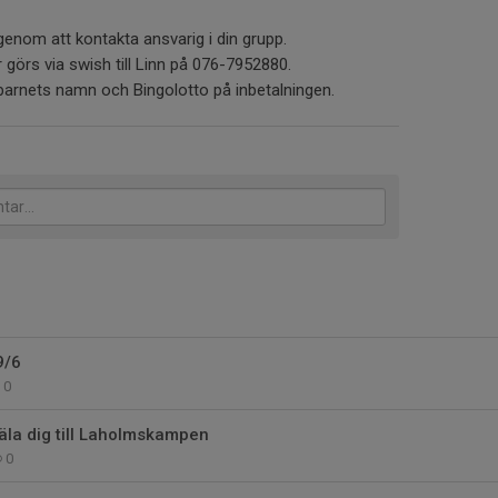
genom att kontakta ansvarig i din grupp.
r görs via swish till Linn på 076-7952880.
 barnets namn och Bingolotto på inbetalningen.
9/6
0
äla dig till Laholmskampen
0