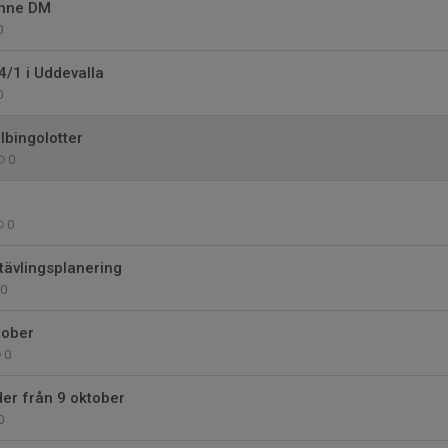
inne DM
0
4/1 i Uddevalla
0
lbingolotter
0
0
tävlingsplanering
0
tober
0
der från 9 oktober
0