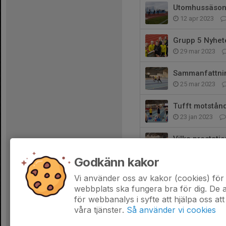
Utomhussäsonge
12 apr 2023
Grupp 5 Nyhet
29 mar 2023
Sammanfattnin
25 mar 2023
Tufft motstånd
23 jan 2023
Vilka prestati
10 jan 2023
Godkänn kakor
Julklappsjakt
Vi använder oss av kakor (cookies) för 
12 dec 2022
webbplats ska fungera bra för dig. De
för webbanalys i syfte att hjälpa oss att
våra tjänster.
Så använder vi cookies