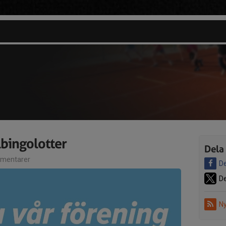
bingolotter
Dela
mentarer
De
De
Ny