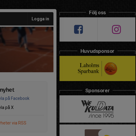
Följ oss
Logga in
Huvudsponsor
 nyhet
Sponsorer
la på Facebook
la på X
heter via RSS