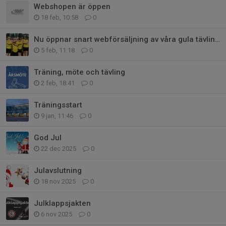
Webshopen är öppen
18 feb, 10:58
0
Nu öppnar snart webförsäljning av våra gula tävlingskläder
5 feb, 11:18
0
Träning, möte och tävling
2 feb, 18:41
0
Träningsstart
9 jan, 11:46
0
God Jul
22 dec 2025
0
Julavslutning
18 nov 2025
0
Julklappsjakten
6 nov 2025
0