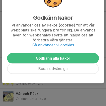
Tidigare nyheter
Godkänn kakor
Tävlingar på gång
31 jul, 08:54
0
Vi använder oss av kakor (cookies) för att vår
webbplats ska fungera bra för dig. De används
Sommaravslutning
även för webbanalys i syfte att hjälpa oss att
15 jun, 22:15
0
förbättra våra tjänster.
Så använder vi cookies
Nyheter från klubben
24 maj, 20:30
0
Godkänn alla kakor
Ny WIFI Anten
Bara nödvändiga
12 apr, 10:46
0
Glad Påsk
4 apr, 10:59
0
Vår och Påsk
18 mar, 22:13
0