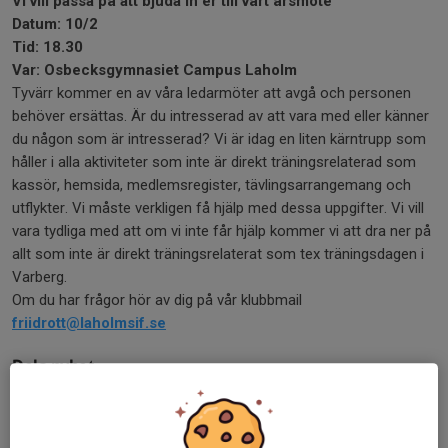
Vi vill passa på att bjuda in er till vårt årsmöte
Datum: 10/2
Tid: 18.30
Var: Osbecksgymnasiet Campus Laholm
Tyvärr kommer en av våra ledarmöter att avgå och personen
behöver ersättas. Är du intresserad av att vara med eller känner
du någon som är intresserad? Vi är idag en liten kärntrupp som
håller i alla aktiviteter som inte är direkt träningsrelaterad som
kassör, hemsida, medlemsregister, tävlingsarrangemang och
utflykter. Vi måste verkligen få hjälp med dessa uppgifter. Vi vill
vara tydliga med att om vi inte får hjälp kommer vi att dra ner på
allt som inte är direkt träningsrelaterat som tex träningsdagen i
Varberg.
Om du har frågor hör av dig på vår klubbmail
friidrott@laholmsif.se
Dela nyhet