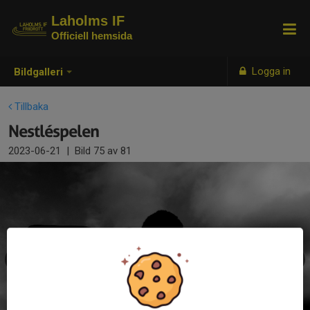
Laholms IF
Officiell hemsida
Logga in
Bildgalleri
Tillbaka
Nestléspelen
2023-06-21
|
Bild
75
av 81