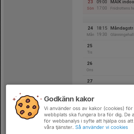
23
09:00
MAIK indoo
17:00
Sön
Friidrottens 
24
18:15
Måndagstr
19:30
Mån
Glänningehal
25
Tis
26
Ons
27
Tor
Godkänn kakor
28
Fre
Vi använder oss av kakor (cookies) för 
webbplats ska fungera bra för dig. De
för webbanalys i syfte att hjälpa oss att
våra tjänster.
Så använder vi cookies