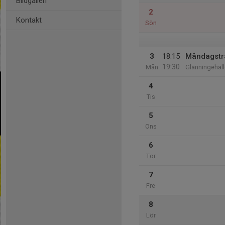
Bildgalleri
2
Kontakt
Sön
3
18:15
Måndagstr
19:30
Mån
Glänningehal
4
Tis
5
Ons
6
Tor
7
Fre
8
Lör