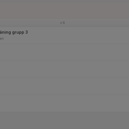
v.6
äning grupp 3
len