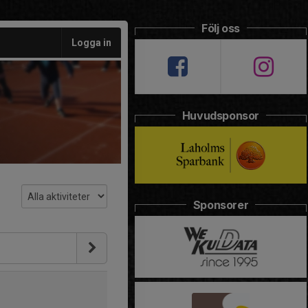
Följ oss
Logga in
Huvudsponsor
Sponsorer