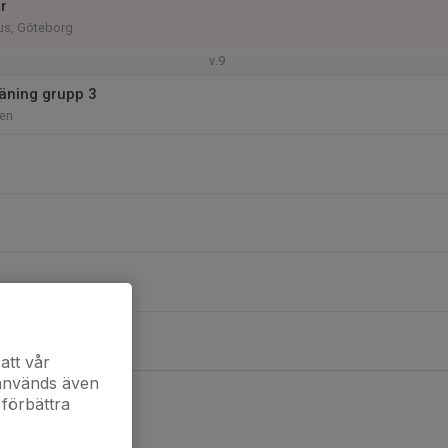
r
hus, Göteborg
v.9
äning grupp 3
len
att vår
 används även
 förbättra