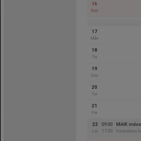
16
Sön
17
Mån
18
Tis
19
Ons
20
Tor
21
Fre
22
09:00
MAIK indoo
17:00
Lör
Friidrottens 