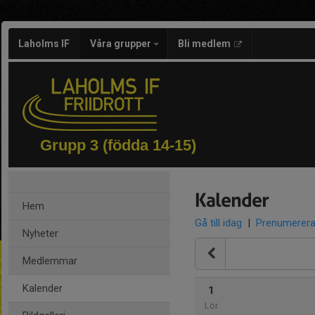
Laholms IF
Våra grupper
Bli medlem
Grupp 3 (födda 14-15)
Kalender
Hem
Gå till idag
|
Prenumerer
Nyheter
Medlemmar
Kalender
1
Lör