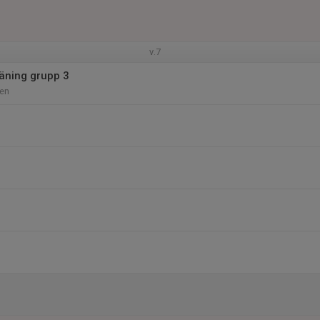
v.7
äning grupp 3
len