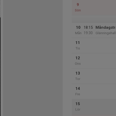
9
Sön
10
18:15
Måndagstr
19:30
Mån
Glänningehal
11
Tis
12
Ons
13
Tor
14
Fre
15
Lör