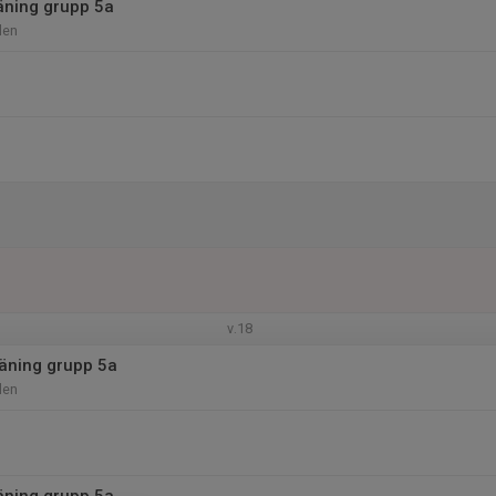
äning grupp 5a
len
v.18
äning grupp 5a
len