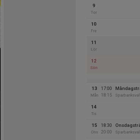
9
Tor
10
Fre
11
Lör
12
Sön
13
17:00
Måndagstr
18:15
Mån
Sparbanksval
14
Tis
15
18:30
Onsdagstr
20:00
Ons
Sparbanksval