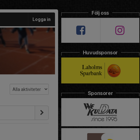
Följ oss
Logga in
Huvudsponsor
Sponsorer