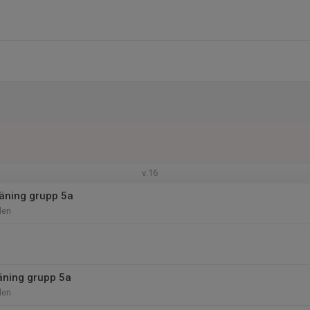
v.16
äning grupp 5a
len
äning grupp 5a
len