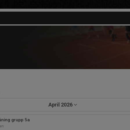
a
April 2026
äning grupp 5a
len