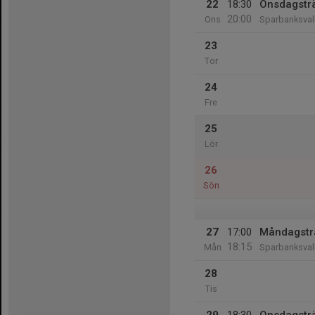
22
18:30
Onsdagstr
20:00
Ons
Sparbanksval
23
Tor
24
Fre
25
Lör
26
Sön
27
17:00
Måndagstr
18:15
Mån
Sparbanksval
28
Tis