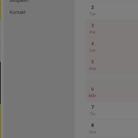
Bildgalleri
2
Kontakt
Tor
3
Fre
4
Lör
5
Sön
6
Mån
7
Tis
8
Ons