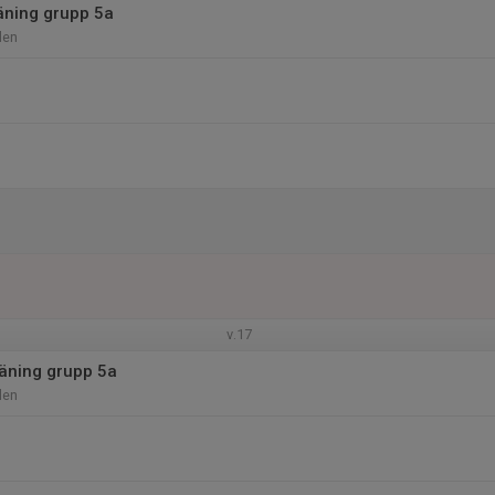
äning grupp 5a
len
v.17
äning grupp 5a
len