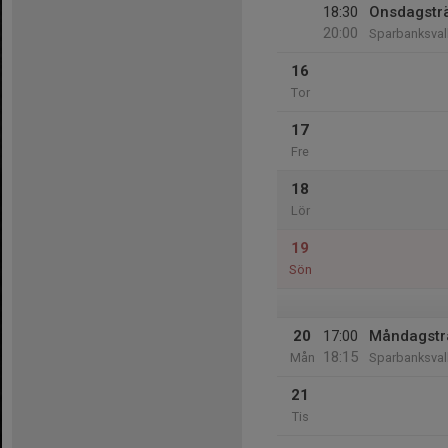
18:30
Onsdagstr
20:00
Sparbanksval
16
Tor
17
Fre
18
Lör
19
Sön
20
17:00
Måndagstr
18:15
Mån
Sparbanksval
21
Tis