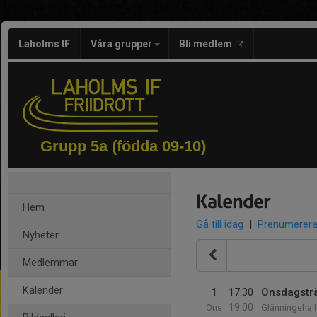
Laholms IF
Våra grupper
Bli medlem
Grupp 5a (födda 09-10)
Kalender
Hem
Gå till idag
|
Prenumerer
Nyheter
Medlemmar
Kalender
1
17:30
Onsdagstr
19:00
Ons
Glänningehal