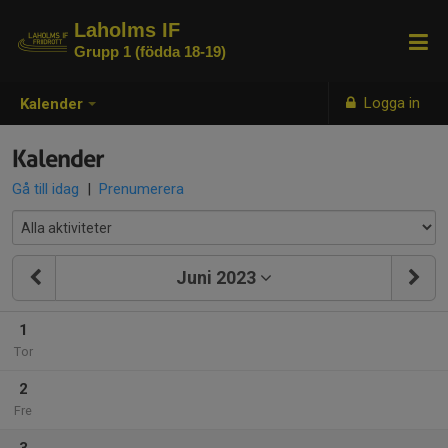
Laholms IF
Grupp 1 (födda 18-19)
Logga in
Kalender
Kalender
Gå till idag
|
Prenumerera
Juni 2023
1
Tor
2
Fre