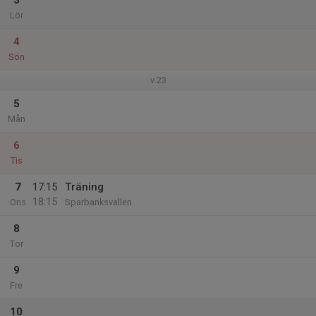
3
Lör
4
Sön
v.23
5
Mån
6
Tis
7
17:15
Träning
18:15
Ons
Sparbanksvallen
8
Tor
9
Fre
10