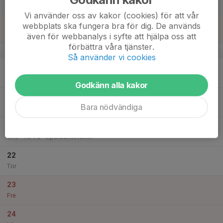
17:00
Lör
Sannarps IP, Halmstad
Vi använder oss av kakor (cookies) för att vår
18
09:00
Laxaspelen 2023
webbplats ska fungera bra för dig. De används
19:00
Sön
Sannarps IP, Halmstad
även för webbanalys i syfte att hjälpa oss att
förbättra våra tjänster.
v.25
Så använder vi cookies
19
Mån
Godkänn alla kakor
20
Bara nödvändiga
Tis
21
17:15
Nestlespelen - grp 1
18:15
Ons
Sparbanksvallen
22
Tor
23
Fre
24