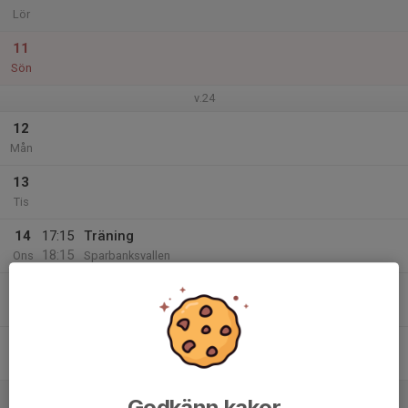
Lör
11
Sön
v.24
12
Mån
13
Tis
14
17:15
Träning
18:15
Ons
Sparbanksvallen
15
Tor
16
Fre
17
09:00
Laxaspelen 2023
Godkänn kakor