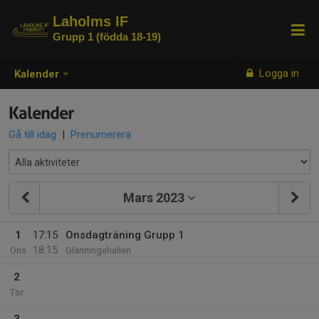
Laholms IF
Grupp 1 (födda 18-19)
Logga in
Kalender
Kalender
Gå till idag
|
Prenumerera
Mars 2023
1
17:15
Onsdagträning Grupp 1
18:15
Ons
Glänningehallen
2
Tor