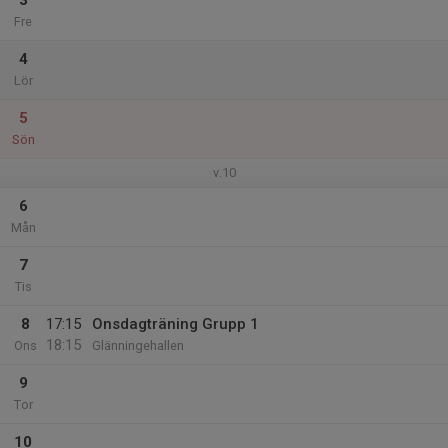
3
Fre
4
Lör
5
Sön
v.10
6
Mån
7
Tis
8
17:15
Onsdagträning Grupp 1
18:15
Ons
Glänningehallen
9
Tor
10