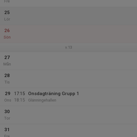
Fre
25
Lör
26
Sön
v.13
27
Mån
28
Tis
29
17:15
Onsdagträning Grupp 1
18:15
Ons
Glänningehallen
30
Tor
31
Fre