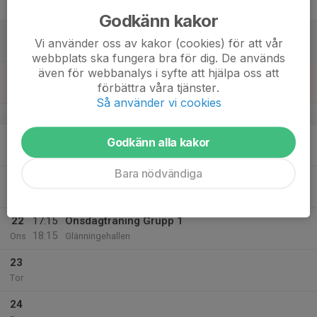
Fre
Godkänn kakor
18
Vi använder oss av kakor (cookies) för att vår
Lör
webbplats ska fungera bra för dig. De används
även för webbanalys i syfte att hjälpa oss att
19
förbättra våra tjänster.
Sön
Så använder vi cookies
v.12
20
Godkänn alla kakor
Mån
Bara nödvändiga
21
Tis
22
17:15
Onsdagträning Grupp 1
18:15
Ons
Glänningehallen
23
Tor
24