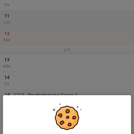
Fre
11
Lör
12
Sön
v.11
13
Mån
14
Tis
15
17:15
Onsdagträning Grupp 1
18:15
Ons
Glänningehallen
16
Tor
17