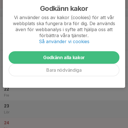
Sön
Godkänn kakor
v.51
Vi använder oss av kakor (cookies) för att vår
18
webbplats ska fungera bra för dig. De används
Mån
även för webbanalys i syfte att hjälpa oss att
förbättra våra tjänster.
19
Så använder vi cookies
Tis
20
Godkänn alla kakor
Ons
Bara nödvändiga
21
Tor
22
Fre
23
Lör
24