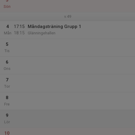
3
Sön
v.49
4
17:15
Måndagsträning Grupp 1
18:15
Mån
Glänningehallen
5
Tis
6
Ons
7
Tor
8
Fre
9
Lör
10