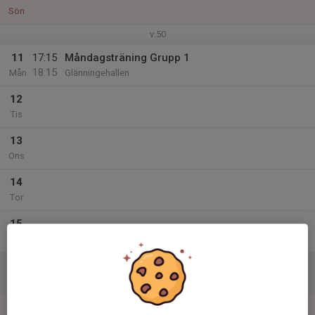
Sön
v.50
11
17:15
Måndagsträning Grupp 1
18:15
Mån
Glänningehallen
12
Tis
13
Ons
14
Tor
15
Fre
16
Lör
17