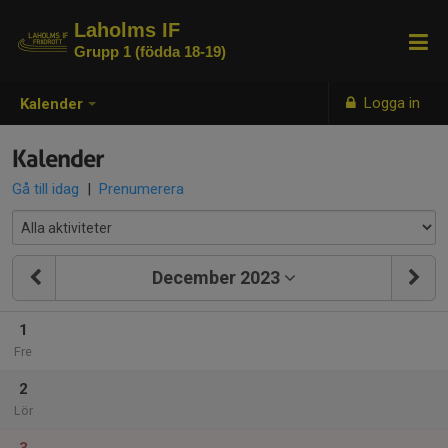
Laholms IF
Grupp 1 (födda 18-19)
Logga in
Kalender
Kalender
Gå till idag
|
Prenumerera
December 2023
1
Fre
2
Lör